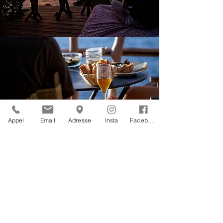
Appel
Email
Adresse
Insta
Facebook
Témoignages
Nous avons passé un séjour absolument génial au Clos du
mouflon ! La maison est très propre, chaleureuse et
confortable : un vrai petit nid douillet. L’équipe est
vraiment très sympa, disponible et attachante. Le lieu est
magique : des couchers de soleil à couper le souffle, de