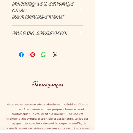
POLITIQUE D'ÉCHANGE
caractéristiques de l'article : taille,
ET DE
matière et autres détails utiles.
REMBOURSEMENT
Cet emplacement est idéal pour
expliquer les avantages de cet
Politique d'échange et de
article à vos clients.
INFO DE LIVRAISON
remboursement. Informez vos
visiteurs des conditions
Condition de livraison. Idéal pour
d'échange et de remboursement
ajouter davantage de détails sur
des articles qu'ils achètent sur
vos modes de livraison et
votre site. Énoncez clairement vos
conditionnement et vos prix.
conditions afin d'établir une
Fournissez des informations
relation de confiance avec vos
claires sur vos modes de livraison
clients et leur permettre ainsi
afin de rassurer vos clients et
Témoignages
d'acheter sur votre site en toute
gagner leur confiance.
sécurité.
Nous avons passé un séjour absolument génial au Clos du
mouflon ! La maison est très propre, chaleureuse et
confortable : un vrai petit nid douillet. L’équipe est
vraiment très sympa, disponible et attachante. Le lieu est
magique : des couchers de soleil à couper le souffle, de
splendides nuits étoilées et une vue sur la mer dont on ne
peut se lasser. Un vrai bonheur !