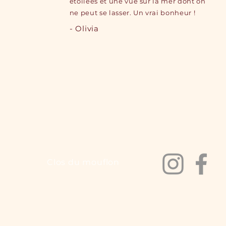
étoilées et une vue sur la mer dont on
ne peut se lasser. Un vrai bonheur !
- Olivia
Clos du mouflon