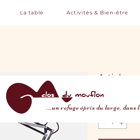
La table
Activités & Bien-être
Article
SKU : 284215376135191
Prix
130,00 €
....un refuge épris du large, dans
Quantité
*