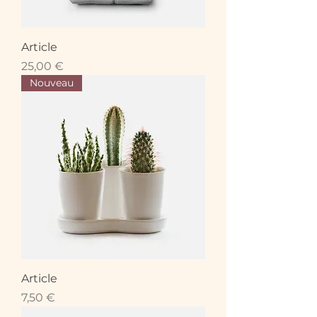
Article
Prix
25,00 €
Nouveau
Article
Prix
7,50 €