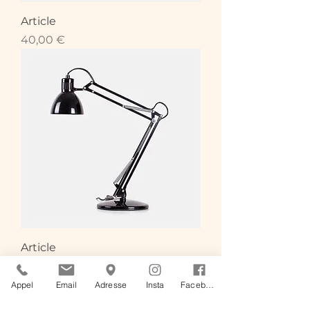
Article
Prix
40,00 €
Article
Prix
130,00 €
Appel
Email
Adresse
Insta
Facebook